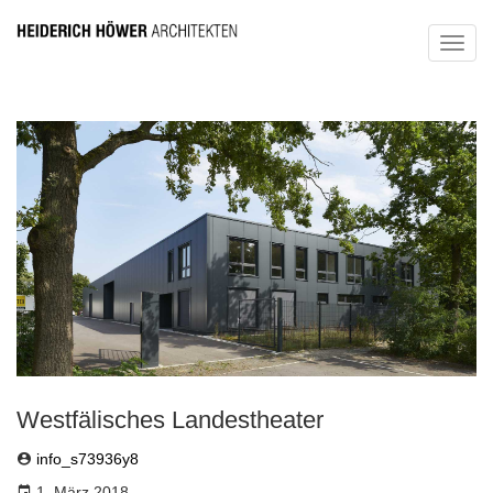
Toggl
navig
Westfälisches Landestheater
info_s73936y8
1. März 2018