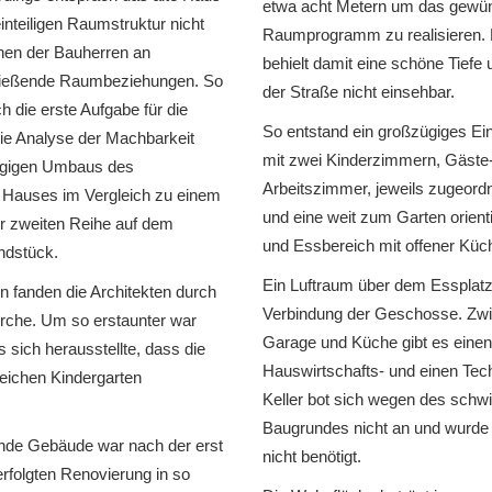
etwa acht Metern um das gewü
einteiligen Raumstruktur nicht
Raumprogramm zu realisieren. 
hen der Bauherren an
behielt damit eine schöne Tiefe 
fließende Raumbeziehungen. So
der Straße nicht einsehbar.
 die erste Aufgabe für die
So entstand ein großzügiges Ei
die Analyse der Machbarkeit
mit zwei Kinderzimmern, Gäste
ügigen Umbaus des
Arbeitszimmer, jeweils zugeord
 Hauses im Vergleich zu einem
und eine weit zum Garten orien
r zweiten Reihe auf dem
und Essbereich mit offener Küc
ndstück.
Ein Luftraum über dem Essplatz 
n fanden die Architekten durch
Verbindung der Geschosse. Zw
erche. Um so erstaunter war
Garage und Küche gibt es einen
 sich herausstellte, dass die
Hauswirtschafts- und einen Tec
leichen Kindergarten
Keller bot sich wegen des schwi
Baugrundes nicht an und wurde
nde Gebäude war nach der erst
nicht benötigt.
rfolgten Renovierung in so