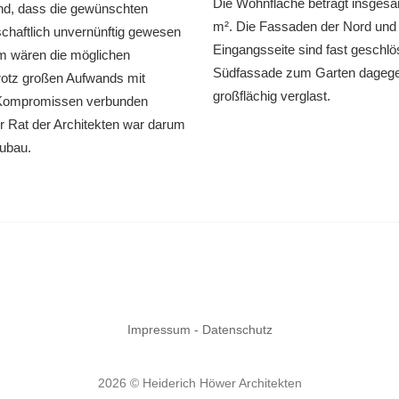
Die Wohnfläche beträgt insgesa
nd, dass die gewünschten
m². Die Fassaden der Nord und
tschaftlich unvernünftig gewesen
Eingangsseite sind fast geschlö
m wären die möglichen
Südfassade zum Garten dageg
rotz großen Aufwands mit
großflächig verglast.
 Kompromissen verbunden
 Rat der Architekten war darum
eubau.
Impressum - Datenschutz
2026 © Heiderich Höwer Architekten