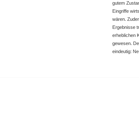
gutem Zusta
Eingriffe wir
wären. Zude
Ergebnisse t
erheblichen
gewesen. Der
eindeutig: N