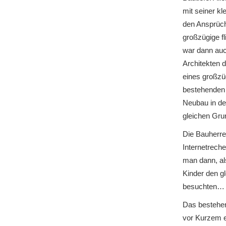
mit seiner kl
den Ansprüc
großzügige 
war dann auch
Architekten 
eines großz
bestehenden
Neubau in de
gleichen Gru
Die Bauherre
Internetrech
man dann, als
Kinder den g
besuchten…
Das bestehe
vor Kurzem e