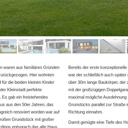
n waren aus familiären Gründen
Bereits der erste konzeptionelle
zurückgezogen. Hier wohnten
war der schließlich auch später r
d für die beiden kleinen Kinder
über 30m lange Baukörper, de
 der Kleinstadt perfekte
mit der großzügigen Doppelgara
 Es gab ein freistehendes
maximal mögliche Ausdehnung
aus aus den 50er Jahren, das
Grunstücks parallel zur Straße 
ngreich renoviert worden war auf
Richtung einnahm.
roßen Grundstück mit großer
Damit genügte eine Tiefe des 
erdings entsprach das alte Haus