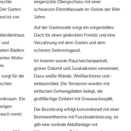
nschte
eingerückte Obergschoss mit einer
Der Garten
schwarzen Eternitfassade im Geiste der 60er
und ist von
Jahre.
Auf der Gartenseite sorgt ein vorgestelltes
nfamilienhaus
Dach für einen gedeckten Freisitz und eine
- und
Verzahnung mit dem Garten und dem
neten Bädern
schönen Swimmingpool.
tierten Wohn-
Im Inneren wurde Raucheichenparkett,
he.
grüner Dolomit und Jurakalkstein verwendet,
sorgt für die
Dazu weiße Wände, Weißlacktüren und -
ischen
einbaumöbel. Die Terrassen wurden mit
einfachen Gehwegplatten belegt, die
hnikraum. Ein
großflächige Einfahrt mit Grauwackesplitt.
erigen
Die Bezeitzung erfolgt konventionell mit einer
 auch sonst
Brennwerttherme mit Fussbodenheizung, es
gitb eine zentrale Abluftanlage mit