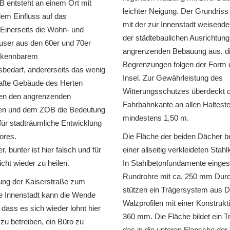
 entsteht an einem Ort mit
leichter Neigung. Der Grundriss 
em Einfluss auf das
mit der zur Innenstadt weisend
 Einerseits die Wohn- und
der städtebaulichen Ausrichtung
ser aus den 60er und 70er
angrenzenden Bebauung aus, d
erkennbarem
Begrenzungen folgen der Form
bedarf, andererseits das wenig
Insel. Zur Gewährleistung des
afte Gebäude des Herten
Witterungsschutzes überdeckt 
en den angrenzenden
Fahrbahnkante an allen Haltest
en und dem ZOB die Bedeutung
mindestens 1,50 m.
s für stadträumliche Entwicklung
ores.
Die Fläche der beiden Dächer 
ter, bunter ist hier falsch und für
einer allseitig verkleideten Stahl
cht wieder zu heilen.
In Stahlbetonfundamente einge
Rundrohre mit ca. 250 mm Du
ung der Kaiserstraße zum
stützen ein Trägersystem aus 
ie Innenstadt kann die Wende
Walzprofilen mit einer Konstruk
 dass es sich wieder lohnt hier
360 mm. Die Fläche bildet ein T
zu betreiben, ein Büro zu
das in die unteren Flansche der