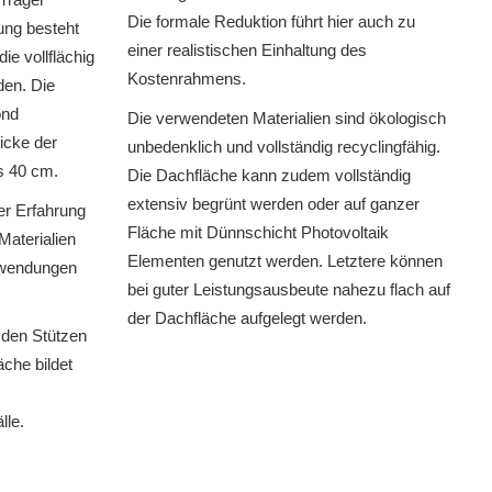
Die formale Reduktion führt hier auch zu
ung besteht
einer realistischen Einhaltung des
e vollflächig
Kostenrahmens.
den. Die
ond
Die verwendeten Materialien sind ökologisch
Dicke der
unbedenklich und vollständig recyclingfähig.
s 40 cm.
Die Dachfläche kann zudem vollständig
extensiv begrünt werden oder auf ganzer
er Erfahrung
Fläche mit Dünnschicht Photovoltaik
Materialien
Elementen genutzt werden. Letztere können
ufwendungen
bei guter Leistungsausbeute nahezu flach auf
.
der Dachfläche aufgelegt werden.
 den Stützen
äche bildet
lle.