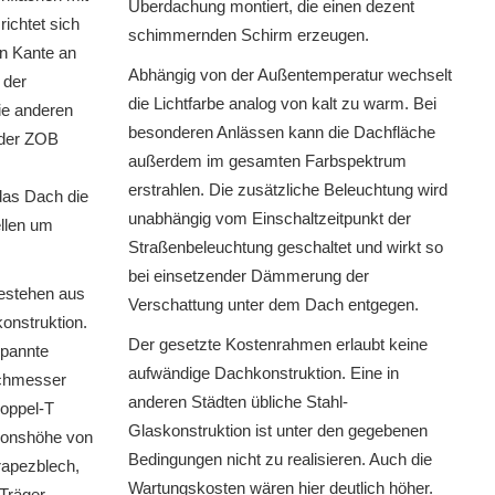
Überdachung montiert, die einen dezent
richtet sich
schimmernden Schirm erzeugen.
en Kante an
Abhängig von der Außentemperatur wechselt
 der
die Lichtfarbe analog von kalt zu warm. Bei
ie anderen
besonderen Anlässen kann die Dachfläche
 der ZOB
außerdem im gesamten Farbspektrum
erstrahlen. Die zusätzliche Beleuchtung wird
das Dach die
unabhängig vom Einschaltzeitpunkt der
ellen um
Straßenbeleuchtung geschaltet und wirkt so
bei einsetzender Dämmerung der
bestehen aus
Verschattung unter dem Dach entgegen.
konstruktion.
Der gesetzte Kostenrahmen erlaubt keine
spannte
aufwändige Dachkonstruktion. Eine in
rchmesser
anderen Städten übliche Stahl-
Doppel-T
Glaskonstruktion ist unter den gegebenen
tionshöhe von
Bedingungen nicht zu realisieren. Auch die
rapezblech,
Wartungskosten wären hier deutlich höher.
 Träger