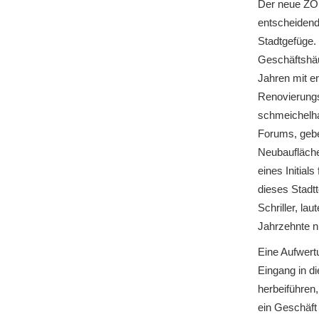
Der neue ZOB
entscheidend
Stadtgefüge.
Geschäftshäu
Jahren mit 
Renovierungs
schmeichelh
Forums, geb
Neubaufläch
eines Initial
dieses Stadtt
Schriller, lau
Jahrzehnte ni
Eine Aufwert
Eingang in d
herbeiführen,
ein Geschäft 